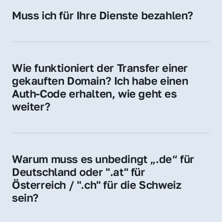
Hosting-Anbieter) fallen geringe laufende 
Muss ich für Ihre Dienste bezahlen?
Gebühren an. Diese bewegen sich für .de 
Nein, bei uns zahlen Sie nur den Kaufpreis 
Domains bei ca. 5€ / Jahr
der Domain – ohne zusätzliche Vermittlungs- 
oder Servicegebühren.
Wie funktioniert der Transfer einer 
gekauften Domain? Ich habe einen 
Auth-Code erhalten, wie geht es 
weiter?
Mit dem Auth-Code beauftragen Sie Ihren 
Provider, die Domain zu übernehmen. Gerne 
begleiten wir Sie bei diesem einfachen und 
Warum muss es unbedingt „.de“ für 
schnellen Prozess.
Deutschland oder ".at" für 
Österreich / ".ch" für die Schweiz 
sein?
Diese Endungen stehen für regionale 