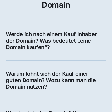
Domain
Werde ich nach einem Kauf Inhaber 
der Domain? Was bedeutet „eine 
Domain kaufen“?
Ja, Sie werden der offizielle Domain-Inhaber. 
Sie erhalten alle Rechte zur Nutzung, 
Verwaltung oder Weiterveräußerung der 
Warum lohnt sich der Kauf einer 
Domain.
guten Domain? Wozu kann man die 
Domain nutzen?
Eine starke Domain steigert Sichtbarkeit, 
Vertrauen und Markenwert. Nutzen Sie sie 
für Ihre Website, Weiterleitung, E-Mail-