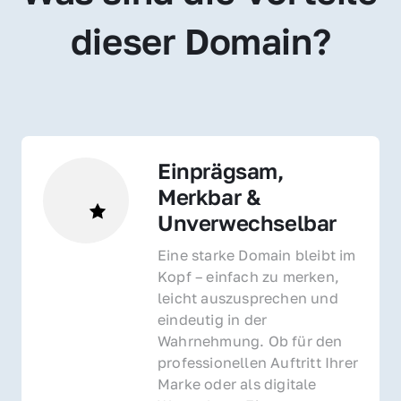
dieser Domain?
Einprägsam, 
Merkbar & 
Unverwechselbar
Eine starke Domain bleibt im 
Kopf – einfach zu merken, 
leicht auszusprechen und 
eindeutig in der 
Wahrnehmung. Ob für den 
professionellen Auftritt Ihrer 
Marke oder als digitale 