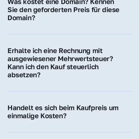
Was kostet eine Domain? Kennen 
Adressen oder als digitale Investition.
Sie den geforderten Preis für diese 
Domain?
Der Preis variiert je nach Domain. Für diese 
Domain liegt ein konkreter Kaufpreis vor – 
kontaktieren Sie uns gerne für ein 
Erhalte ich eine Rechnung mit 
unverbindliches Angebot.
ausgewiesener Mehrwertsteuer? 
Kann ich den Kauf steuerlich 
absetzen?
Ja, Sie erhalten eine Rechnung mit MwSt. 
Für Unternehmen ist der Kauf in der Regel 
steuerlich absetzbar.
Handelt es sich beim Kaufpreis um 
einmalige Kosten?
Ja. Der Kaufpreis ist einmalig. Nur beim 
späteren Betrieb der Domain (z. B. beim 